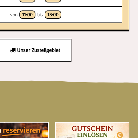
von
11:00
bis
18:00
Unser Zustellgebiet