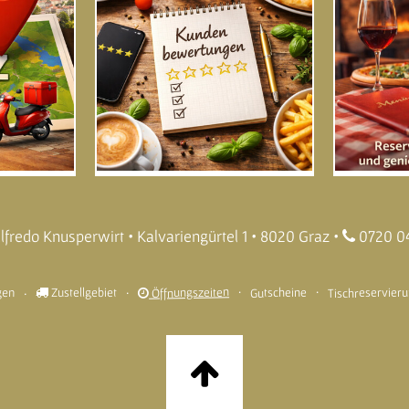
lfredo Knusperwirt • Kalvariengürtel 1 • 8020 Graz •
0720 0
gen
Tischreservier
Öffnungszeiten
Gutscheine
Zustellgebiet